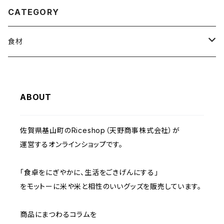
CATEGORY
食材
白米
ABOUT
ご試食セット（１家族１回限定）
雑穀
佐賀県基山町のRiceshop（天野商事株式会社）が
果物・野菜（コメ生産者がつくりました）
運営するオンラインショップです。
ぶどう
玄米ブレンド
「食卓をにぎやかに、生活をごきげんにする」
をモットーに米や米と相性のいいグッズを販売しています。
その他
商品にまつわるコラムを
麹
プチプライス 500円以下の商品