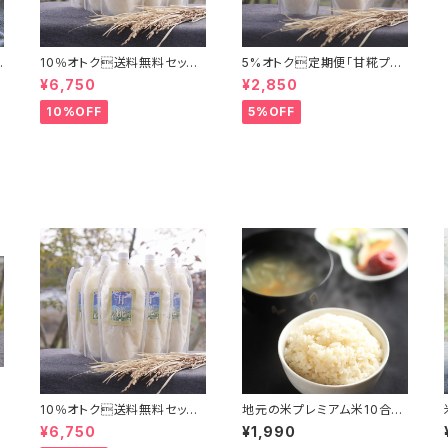
10％オトク送料無料セット
5%オトク定期便「甘糀プレ
「甘糀プレーン500g×５本」
ーン500g×２本」
¥6,750
¥2,850
10%OFF
5%OFF
整
10％オトク送料無料セット
地元の米プレミアム米10合1.
）
「甘糀プレーン500g×５本」
5kg
¥6,750
¥1,990