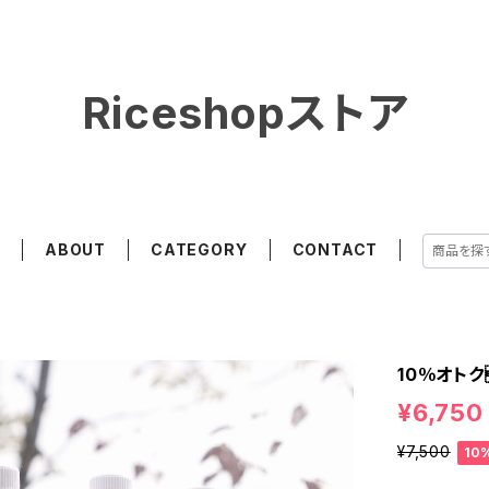
Riceshopストア
E
ABOUT
CATEGORY
CONTACT
10％オトク
¥6,750
¥7,500
10