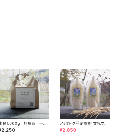
米糀1,000g 無農薬 手づ
5%オトク定期便「甘糀プレ
くり用
ーン500g×２本」
¥2,250
¥2,850