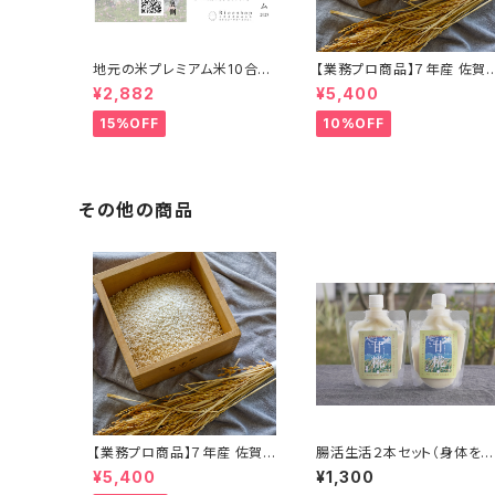
地元の米プレミアム米10合1.
【業務プロ商品】７年産 佐賀
5kg×２
県産福岡県産もち米５kg
¥2,882
¥5,400
15%OFF
10%OFF
その他の商品
【業務プロ商品】７年産 佐賀
腸活生活２本セット（身体を
県産福岡県産もち米５kg
えるお手軽おやつになります
¥5,400
¥1,300