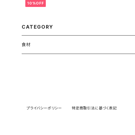
10%OFF
CATEGORY
食材
白米
ご試食セット（１家族１回限定）
雑穀
果物・野菜（コメ生産者がつくりました）
プライバシーポリシー
特定商取引法に基づく表記
ぶどう
玄米ブレンド