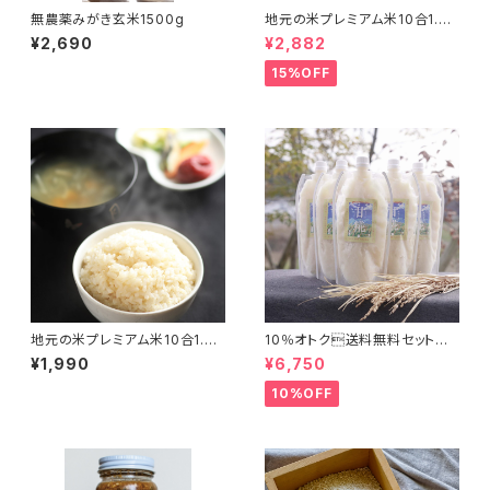
無農薬みがき玄米1500g
地元の米プレミアム米10合1.5k
g×２
¥2,690
¥2,882
15%OFF
地元の米プレミアム米10合1.5k
10％オトク送料無料セット
g
「甘糀プレーン500g×５本」
¥1,990
¥6,750
10%OFF