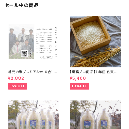
セール中の商品
地元の米プレミアム米10合1.5k
【業務プロ商品】７年産 佐賀県
g×２
産福岡県産もち米５kg
¥2,882
¥5,400
15%OFF
10%OFF