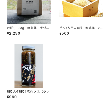
米糀1,000g 無農薬 手づく
手づくり用コメ糀 無農薬 20
り用
0ｇ
¥2,250
¥500
知る人ぞ知る！焼肉つくしのタレ
¥990