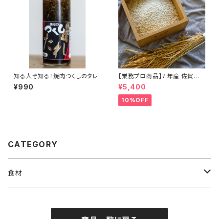
知る人ぞ知る！焼肉つくしのタレ
【業務プロ商品】７年産 佐賀県
産福岡県産もち米５kg
¥990
¥5,400
10%OFF
CATEGORY
食材
白米