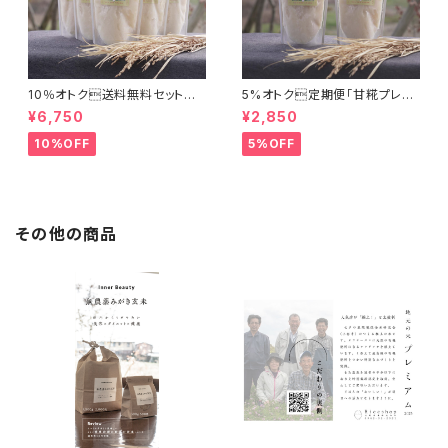
10％オトク送料無料セット
5%オトク定期便「甘糀プレー
「甘糀プレーン500g×５本」
ン500g×２本」
¥6,750
¥2,850
10%OFF
5%OFF
その他の商品