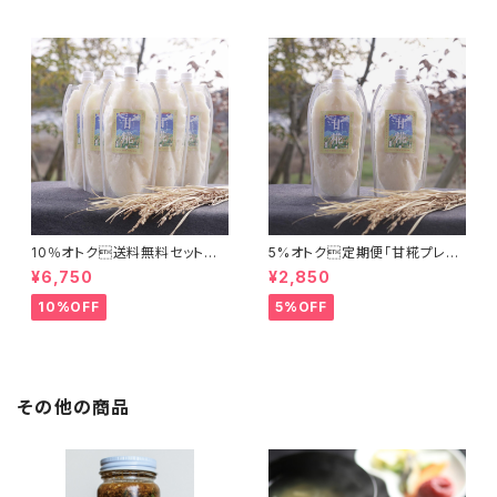
10％オトク送料無料セット
5%オトク定期便「甘糀プレー
「甘糀プレーン500g×５本」
ン500g×２本」
¥6,750
¥2,850
10%OFF
5%OFF
その他の商品