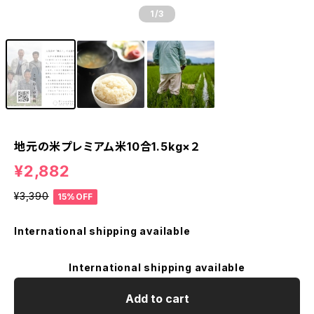
1
/3
地元の米プレミアム米10合1.5kg×２
¥2,882
¥3,390
15%OFF
International shipping available
International shipping available
Add to cart