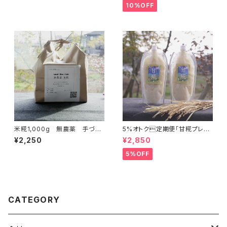
10%OFF
米糀1,000g 無農薬 手づく
5%オトク定期便「甘糀プレー
り用
ン500g×２本」
¥2,250
¥2,850
5%OFF
CATEGORY