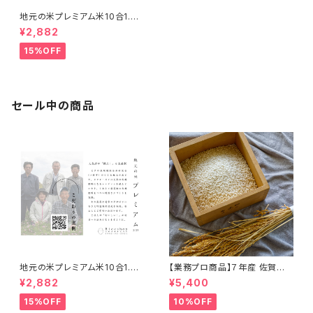
地元の米プレミアム米10合1.5k
g×２
¥2,882
15%OFF
セール中の商品
地元の米プレミアム米10合1.5k
【業務プロ商品】７年産 佐賀県
g×２
産福岡県産もち米５kg
¥2,882
¥5,400
15%OFF
10%OFF