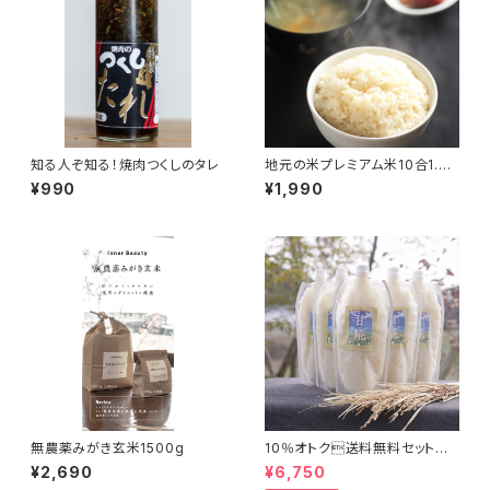
知る人ぞ知る！焼肉つくしのタレ
地元の米プレミアム米10合1.5k
g
¥990
¥1,990
無農薬みがき玄米1500g
10％オトク送料無料セット
「甘糀プレーン500g×５本」
¥2,690
¥6,750